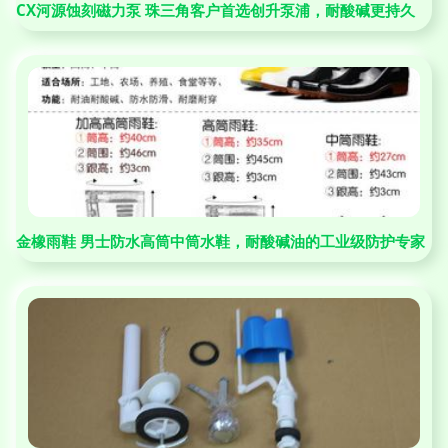
CX河源蚀刻磁力泵 珠三角客户首选创升泵浦，耐酸碱更持久
金橡雨鞋 男士防水高筒中筒水鞋，耐酸碱油的工业级防护专家