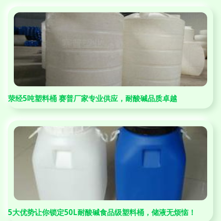
荥经5吨塑料桶 赛普厂家专业供应，耐酸碱品质卓越
5大优势让你锁定50L耐酸碱食品级塑料桶，储液无烦恼！