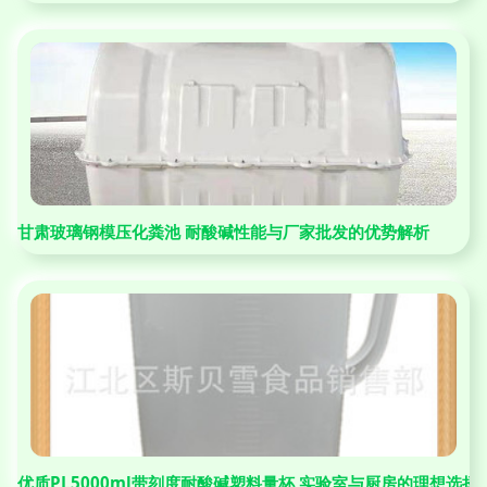
甘肃玻璃钢模压化粪池 耐酸碱性能与厂家批发的优势解析
优质PL5000ml带刻度耐酸碱塑料量杯 实验室与厨房的理想选择