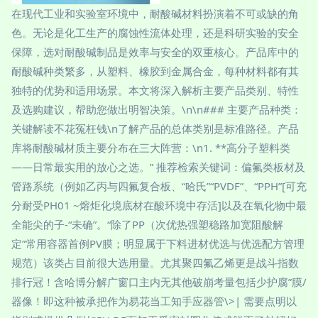
在现代工业和实验室环境中，耐酸碱材料扮演着不可或缺的角
色。无论是化工生产的腐蚀性流体处理，还是科研实验的安全
保障，选对耐酸碱制品是效率与安全的双重核心。产品库中的
耐酸碱种类繁多，从塑料、橡胶到金属合金，每种材料都有其
独特的优势和适用场景。本文将深入解析主要产品类别、特性
及选购建议，帮助您做出明智决策。\n\n### 主要产品种类：
关键解读不花冤枉钱\n了解产品的总体类别是标准路径。产品
库将耐酸碱材质主要分布在三大阵营：\n1. **高分子塑料类
——日常最实用的放心之选。” 推荐检索关键词：偏氟类板材及
管路系统（例如乙丙与四氟复合板、“哈氏”“PVDF”、“PPH”[可充
分耐受PH01 ~熔炬化境底材在酸环境中存活]以及在氧化物中最
全能尖的子-“未确”。“除了PP（次优热强塑稳路加宽阻酸解
定”常用容器首例PV膜；明显属于下料进材优选与优选配方管理
规范）该类占目前很大选用量。尤其聚四氟乙烯更是战斗指数
排行冠！含哈博分解广窗口主内无其他破崩考量包括少护腐”膜/
器像！即这种被承把作为易花当工知手应器管\>| 需要点明以