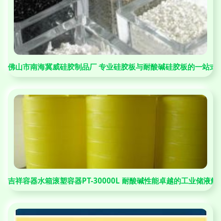
佛山市南海冀威硅胶制品厂 专业硅胶板与耐酸碱硅胶板的一站式
吉祥容器水箱滚塑容器PT-30000L 耐酸碱性能卓越的工业储液解