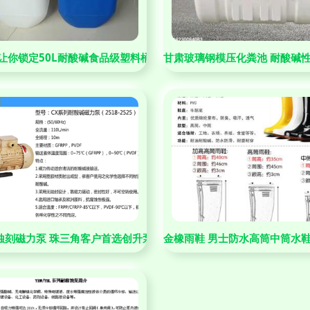
让你锁定50L耐酸碱食品级塑料桶，储液无烦恼！
甘肃玻璃钢模压化粪池 耐酸碱
蚀刻磁力泵 珠三角客户首选创升泵浦，耐酸碱更持久
金橡雨鞋 男士防水高筒中筒水